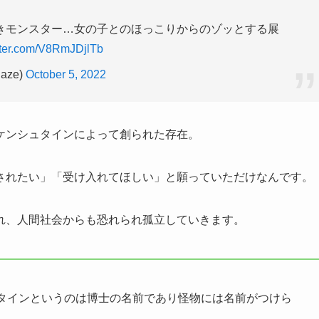
きモンスター…女の子とのほっこりからのゾッとする展
itter.com/V8RmJDjlTb
aze)
October 5, 2022
ケンシュタインによって創られた存在。
されたい」「受け入れてほしい」と願っていただけなんです。
れ、人間社会からも恐れられ孤立していきます。
タインというのは博士の名前であり怪物には名前がつけら