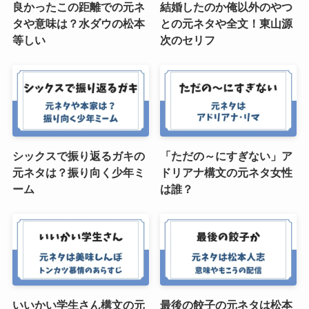
良かったこの距離での元ネ
結婚したのか俺以外のやつ
タや意味は？水ダウの松本
との元ネタや全文！東山源
等しい
次のセリフ
シックスで振り返るガキの
「ただの～にすぎない」ア
元ネタは？振り向く少年ミ
ドリアナ構文の元ネタ女性
ーム
は誰？
いいかい学生さん構文の元
最後の餃子の元ネタは松本